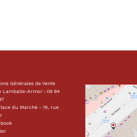
ions Générales de Vente
 Lamballe-Armor : 09 84
87
Place du Marché - 19, rue
r
ebook
ter