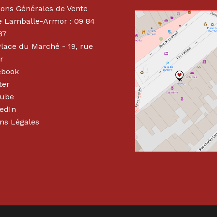
ions Générales de Vente
 Lamballe-Armor : 09 84
87
Place du Marché - 19, rue
r
ebook
ter
tube
edIn
ns Légales