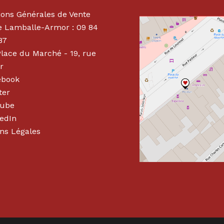
ions Générales de Vente
 Lamballe-Armor : 09 84
87
Place du Marché - 19, rue
r
ebook
ter
tube
edIn
ns Légales